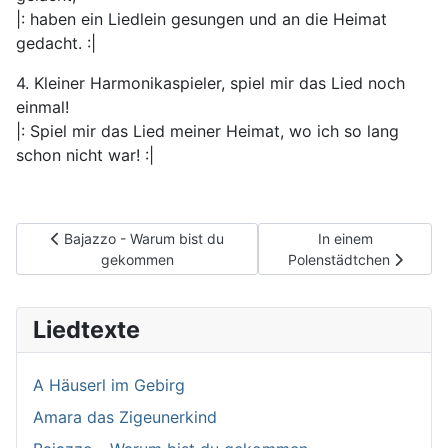
|: haben ein Liedlein gesungen und an die Heimat
gedacht. :|
4. Kleiner Harmonikaspieler, spiel mir das Lied noch
einmal!
|: Spiel mir das Lied meiner Heimat, wo ich so lang
schon nicht war! :|
Vorheriger Beitrag: Bajazzo - Warum bist du gekommen
Nächster Beitrag: I
Bajazzo - Warum bist du
In einem
gekommen
Polenstädtchen
Liedtexte
A Häuserl im Gebirg
Amara das Zigeunerkind