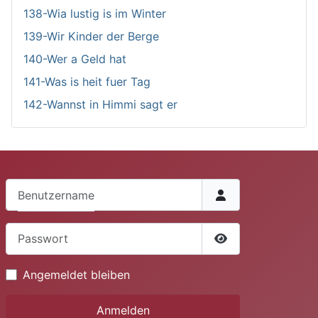
138-Wia lustig is im Winter
139-Wir Kinder der Berge
140-Wer a Geld hat
141-Was is heit fuer Tag
142-Wannst in Himmi sagt er
Benutzername
Passwort
Passwort anzeige
Angemeldet bleiben
Anmelden