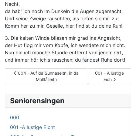
Nacht,
da hab' ich noch im Dunkeln die Augen zugemacht.
Und seine Zweige rauschten, als riefen sie mir zu:
Komm her zu mir, Geselle, hier find'st du deine Ruh!
3. Die kalten Winde bliesen mir grad ins Angesicht,
der Hut flog mir vom Kopfe, ich wendete mich nicht.
Nun bin ich manche Stunde entfernt von jenem Ort,
und immer hör ich's rauschen: du fändest Ruhe dort!
Vorheriger Beitrag: 004 - Auf da Sunnaseitn, in da Mölltålleitn
Nächster Beitrag: 001
004 - Auf da Sunnaseitn, in da
001 - A lustige
Mölltålleitn
Eich
Seniorensingen
000
001 -A lustige Eicht