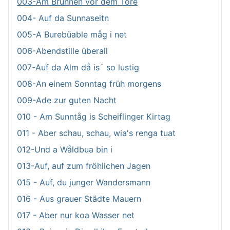
003-Am Brunnen vor dem Tore
004- Auf da Sunnaseitn
005-A Burebüable måg i net
006-Abendstille überall
007-Auf da Alm då is´ so lustig
008-An einem Sonntag früh morgens
009-Ade zur guten Nacht
010 - Am Sunntåg is Scheiflinger Kirtag
011 - Aber schau, schau, wia's renga tuat
012-Und a Wåldbua bin i
013-Auf, auf zum fröhlichen Jagen
015 - Auf, du junger Wandersmann
016 - Aus grauer Städte Mauern
017 - Aber nur koa Wasser net