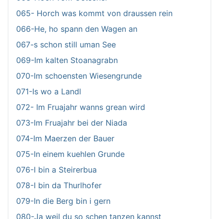
065- Horch was kommt von draussen rein
066-He, ho spann den Wagen an
067-s schon still uman See
069-Im kalten Stoanagrabn
070-Im schoensten Wiesengrunde
071-Is wo a Landl
072- Im Fruajahr wanns grean wird
073-Im Fruajahr bei der Niada
074-Im Maerzen der Bauer
075-In einem kuehlen Grunde
076-I bin a Steirerbua
078-I bin da Thurlhofer
079-In die Berg bin i gern
080-Ja weil du so schen tanzen kannst