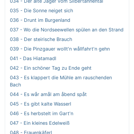
034 - Der alte Jäger vom Silbertannental
035 - Die Sonne neiget sich
036 - Drunt im Burgenland
037 - Wo die Nordseewellen spülen an den Strand
038 - Der steirische Brauch
039 - Die Pinzgauer wollt'n wållfahrt'n gehn
041 - Das Hiatamadl
042 - Ein schöner Tag zu Ende geht
043 - Es klappert die Mühle am rauschenden
Bach
044 - Es wår amål am åbend spåt
045 - Es gibt kalte Wasserl
046 - Es herbstelt im Gart'n
047 - Ein kleines Edelweiß
048 - Frauenkäferl