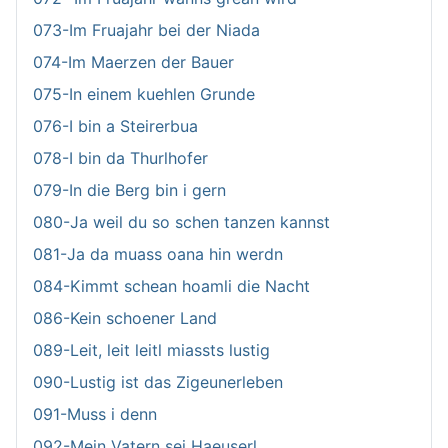
073-Im Fruajahr bei der Niada
074-Im Maerzen der Bauer
075-In einem kuehlen Grunde
076-I bin a Steirerbua
078-I bin da Thurlhofer
079-In die Berg bin i gern
080-Ja weil du so schen tanzen kannst
081-Ja da muass oana hin werdn
084-Kimmt schean hoamli die Nacht
086-Kein schoener Land
089-Leit, leit leitl miassts lustig
090-Lustig ist das Zigeunerleben
091-Muss i denn
092-Mein Vatern sei Haeuserl