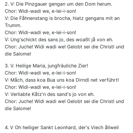
2. V: Die Pinzgauer gengan um den Dom herum.
Chor: Widi-wadi we, e-lei-i-son!
V: Die Fåhnenstang is brocha, hiatz gengans mit an
Trumm.
Chor: Widi-wadi we, e-lei-i-son!
V: Ung'schickt des sans jo, des woaßt jå von eh.
Chor: Juche! Widi wadi we! Gelobt sei die Christl und
die Salome!
3. V. Heilige Maria, jungfräuliche Zier!
Chor: Widi-wadi we, e-lei-i-son!
V: Måch, dass koa Bua uns koa Dirndl net verführt!
Chor: Widi-wadi we, e-lei-i-son!
V: Verliabte Kåtz'n des sand's jo von eh.
Chor: Juche! Widi wadi we! Gelobt sei die Christl und
die Salome!
4. V Oh heiliger Sankt Leonhard, der's Viech ållweil