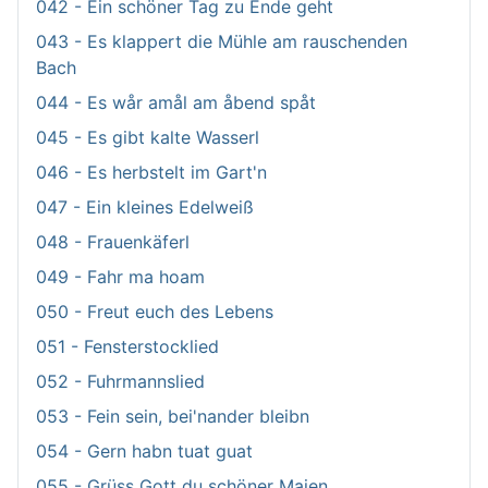
042 - Ein schöner Tag zu Ende geht
043 - Es klappert die Mühle am rauschenden
Bach
044 - Es wår amål am åbend spåt
045 - Es gibt kalte Wasserl
046 - Es herbstelt im Gart'n
047 - Ein kleines Edelweiß
048 - Frauenkäferl
049 - Fahr ma hoam
050 - Freut euch des Lebens
051 - Fensterstocklied
052 - Fuhrmannslied
053 - Fein sein, bei'nander bleibn
054 - Gern habn tuat guat
055 - Grüss Gott du schöner Maien