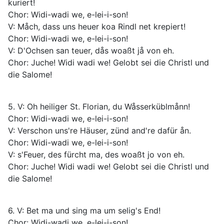
kuriert!
Chor: Widi-wadi we, e-lei-i-son!
V: Måch, dass uns heuer koa Rindl net krepiert!
Chor: Widi-wadi we, e-lei-i-son!
V: D'Ochsen san teuer, dås woaßt jå von eh.
Chor: Juche! Widi wadi we! Gelobt sei die Christl und
die Salome!
5. V: Oh heiliger St. Florian, du Wåsserküblmånn!
Chor: Widi-wadi we, e-lei-i-son!
V: Verschon uns're Häuser, zünd and're dafür ån.
Chor: Widi-wadi we, e-lei-i-son!
V: s'Feuer, des fürcht ma, des woaßt jo von eh.
Chor: Juche! Widi wadi we! Gelobt sei die Christl und
die Salome!
6. V: Bet ma und sing ma um selig's End!
Chor: Widi-wadi we, e-lei-i-son!