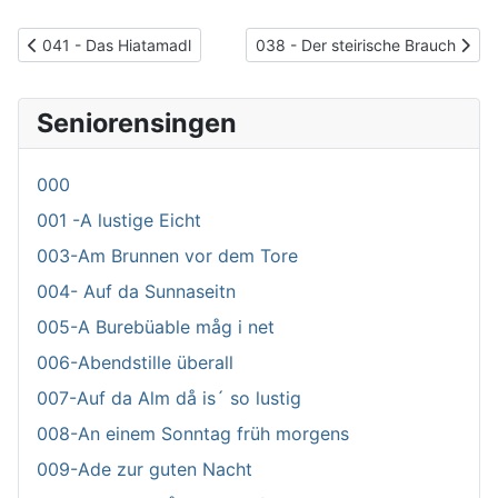
Vorheriger Beitrag: 041 - Das Hiatamadl
Nächster Beitrag: 038 - Der stei
041 - Das Hiatamadl
038 - Der steirische Brauch
Seniorensingen
000
001 -A lustige Eicht
003-Am Brunnen vor dem Tore
004- Auf da Sunnaseitn
005-A Burebüable måg i net
006-Abendstille überall
007-Auf da Alm då is´ so lustig
008-An einem Sonntag früh morgens
009-Ade zur guten Nacht