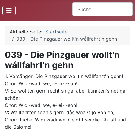
Suchen
Aktuelle Seite:
Startseite
039 - Die Pinzgauer wollt'n wållfahrt'n gehn
039 - Die Pinzgauer wollt'n
wållfahrt'n gehn
1. Vorsänger: Die Pinzgauer wollt'n wållfahrt'n gehn!
Chor: Widi-wadi we, e-lei-i-son!
V: So wollten gern recht singa, aber kunnten's net går
schön:
Chor: Widi-wadi we, e-lei-i-son!
V: Wallfahrten toan's gern, dås woaßt jo von eh,
Chor: Juche! Widi wadi we! Gelobt sei die Christl und
die Salome!