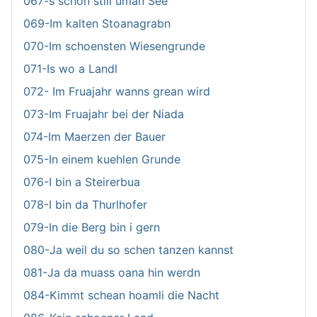
067-s schon still uman See
069-Im kalten Stoanagrabn
070-Im schoensten Wiesengrunde
071-Is wo a Landl
072- Im Fruajahr wanns grean wird
073-Im Fruajahr bei der Niada
074-Im Maerzen der Bauer
075-In einem kuehlen Grunde
076-I bin a Steirerbua
078-I bin da Thurlhofer
079-In die Berg bin i gern
080-Ja weil du so schen tanzen kannst
081-Ja da muass oana hin werdn
084-Kimmt schean hoamli die Nacht