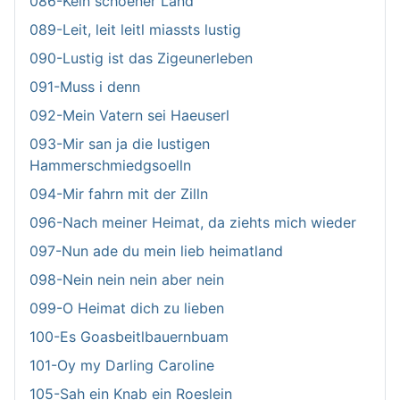
086-Kein schoener Land
089-Leit, leit leitl miassts lustig
090-Lustig ist das Zigeunerleben
091-Muss i denn
092-Mein Vatern sei Haeuserl
093-Mir san ja die lustigen
Hammerschmiedgsoelln
094-Mir fahrn mit der Zilln
096-Nach meiner Heimat, da ziehts mich wieder
097-Nun ade du mein lieb heimatland
098-Nein nein nein aber nein
099-O Heimat dich zu lieben
100-Es Goasbeitlbauernbuam
101-Oy my Darling Caroline
105-Sah ein Knab ein Roeslein