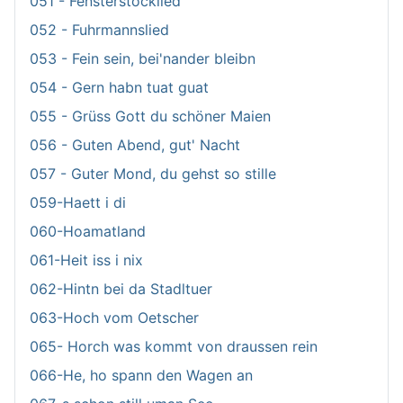
051 - Fensterstocklied
052 - Fuhrmannslied
053 - Fein sein, bei'nander bleibn
054 - Gern habn tuat guat
055 - Grüss Gott du schöner Maien
056 - Guten Abend, gut' Nacht
057 - Guter Mond, du gehst so stille
059-Haett i di
060-Hoamatland
061-Heit iss i nix
062-Hintn bei da Stadltuer
063-Hoch vom Oetscher
065- Horch was kommt von draussen rein
066-He, ho spann den Wagen an