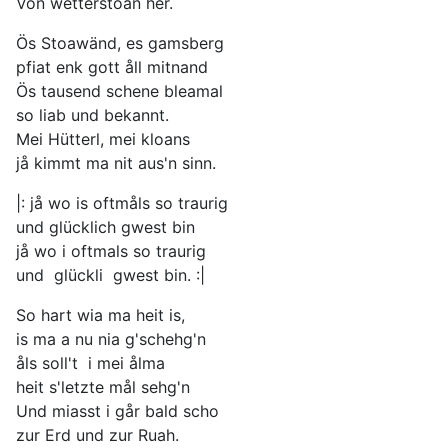
Von wetterstoan her.
Ös Stoawänd, es gamsberg
pfiat enk gott åll mitnand
Ös tausend schene bleamal
so liab und bekannt.
Mei Hütterl, mei kloans
jå kimmt ma nit aus'n sinn.
|: jå wo is oftmåls so traurig
und glücklich gwest bin
jå wo i oftmals so traurig
und glückli gwest bin. :|
So hart wia ma heit is,
is ma a nu nia g'schehg'n
åls soll't i mei ålma
heit s'letzte mål sehg'n
Und miasst i går bald scho
zur Erd und zur Ruah.