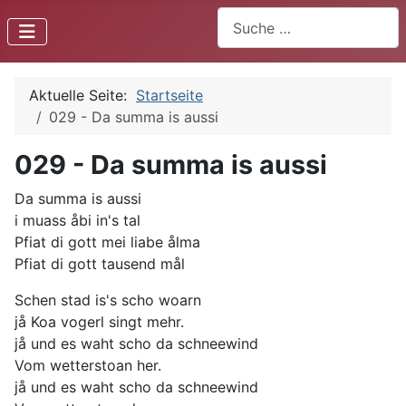
Suchen
Aktuelle Seite:
Startseite
029 - Da summa is aussi
029 - Da summa is aussi
Da summa is aussi
i muass åbi in's tal
Pfiat di gott mei liabe ålma
Pfiat di gott tausend mål
Schen stad is's scho woarn
jå Koa vogerl singt mehr.
jå und es waht scho da schneewind
Vom wetterstoan her.
jå und es waht scho da schneewind