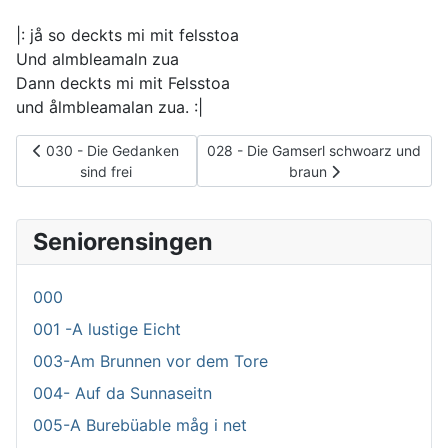
|: jå so deckts mi mit felsstoa
Und almbleamaln zua
Dann deckts mi mit Felsstoa
und ålmbleamalan zua. :|
Vorheriger Beitrag: 030 - Die Gedanken sind frei
Nächster Beitrag: 028 - Die Gamser
030 - Die Gedanken
028 - Die Gamserl schwoarz und
sind frei
braun
Seniorensingen
000
001 -A lustige Eicht
003-Am Brunnen vor dem Tore
004- Auf da Sunnaseitn
005-A Burebüable måg i net