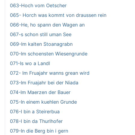
063-Hoch vom Oetscher
065- Horch was kommt von draussen rein
066-He, ho spann den Wagen an
067-s schon still uman See
069-Im kalten Stoanagrabn
070-Im schoensten Wiesengrunde
071-Is wo a Landl
072- Im Fruajahr wanns grean wird
073-Im Fruajahr bei der Niada
074-Im Maerzen der Bauer
075-In einem kuehlen Grunde
076-I bin a Steirerbua
078-I bin da Thurlhofer
079-In die Berg bin i gern