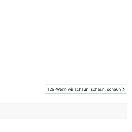
Nächster Beitrag: 129-Wenn wir schaun, sc
129-Wenn wir schaun, schaun, schaun