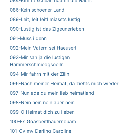
084-Kimmt schean hoamli die Nacht
086-Kein schoener Land
089-Leit, leit leitl miassts lustig
090-Lustig ist das Zigeunerleben
091-Muss i denn
092-Mein Vatern sei Haeuserl
093-Mir san ja die lustigen
Hammerschmiedgsoelln
094-Mir fahrn mit der Zilln
096-Nach meiner Heimat, da ziehts mich wieder
097-Nun ade du mein lieb heimatland
098-Nein nein nein aber nein
099-O Heimat dich zu lieben
100-Es Goasbeitlbauernbuam
101-Oy my Darling Caroline