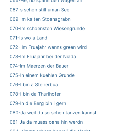
066-He, ho spann den Wagen an
067-s schon still uman See
069-Im kalten Stoanagrabn
070-Im schoensten Wiesengrunde
071-Is wo a Landl
072- Im Fruajahr wanns grean wird
073-Im Fruajahr bei der Niada
074-Im Maerzen der Bauer
075-In einem kuehlen Grunde
076-I bin a Steirerbua
078-I bin da Thurlhofer
079-In die Berg bin i gern
080-Ja weil du so schen tanzen kannst
081-Ja da muass oana hin werdn