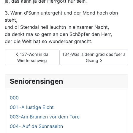
ja, das kann ja der Herrgott nur sein.
3. Wann d'Sunn untergeht und der Mond hoch obn
steht,
und di Sterndal hell leuchtn in einsamer Nacht,
da denkt ma so gern an den Schöpfer den Herr,
der die Welt hat so wunderbar gmacht.
Vorheriger Beitrag: 137-Wohl in da Wiederschwing
Nächster Beitrag: 134-Was is denn 
137-Wohl in da
134-Was is denn grad das fuer a
Wiederschwing
Gsang
Seniorensingen
000
001 -A lustige Eicht
003-Am Brunnen vor dem Tore
004- Auf da Sunnaseitn