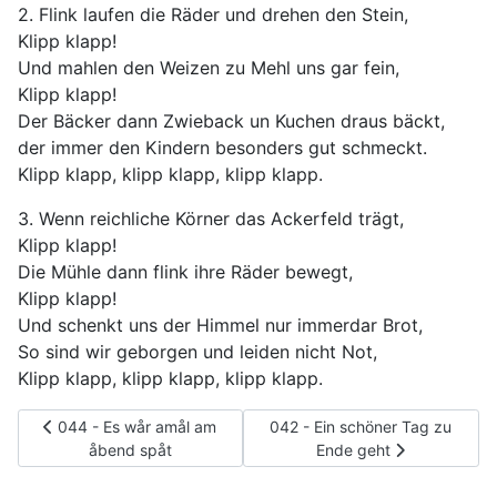
2. Flink laufen die Räder und drehen den Stein,
Klipp klapp!
Und mahlen den Weizen zu Mehl uns gar fein,
Klipp klapp!
Der Bäcker dann Zwieback un Kuchen draus bäckt,
der immer den Kindern besonders gut schmeckt.
Klipp klapp, klipp klapp, klipp klapp.
3. Wenn reichliche Körner das Ackerfeld trägt,
Klipp klapp!
Die Mühle dann flink ihre Räder bewegt,
Klipp klapp!
Und schenkt uns der Himmel nur immerdar Brot,
So sind wir geborgen und leiden nicht Not,
Klipp klapp, klipp klapp, klipp klapp.
Vorheriger Beitrag: 044 - Es wår amål am åbend spåt
Nächster Beitrag: 042 - Ein sc
044 - Es wår amål am
042 - Ein schöner Tag zu
åbend spåt
Ende geht