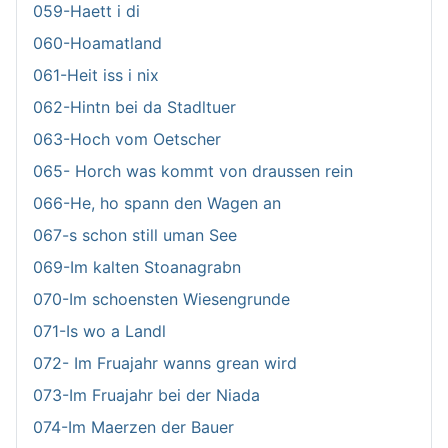
059-Haett i di
060-Hoamatland
061-Heit iss i nix
062-Hintn bei da Stadltuer
063-Hoch vom Oetscher
065- Horch was kommt von draussen rein
066-He, ho spann den Wagen an
067-s schon still uman See
069-Im kalten Stoanagrabn
070-Im schoensten Wiesengrunde
071-Is wo a Landl
072- Im Fruajahr wanns grean wird
073-Im Fruajahr bei der Niada
074-Im Maerzen der Bauer