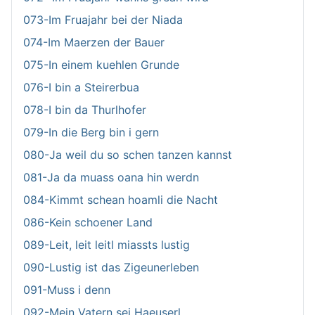
073-Im Fruajahr bei der Niada
074-Im Maerzen der Bauer
075-In einem kuehlen Grunde
076-I bin a Steirerbua
078-I bin da Thurlhofer
079-In die Berg bin i gern
080-Ja weil du so schen tanzen kannst
081-Ja da muass oana hin werdn
084-Kimmt schean hoamli die Nacht
086-Kein schoener Land
089-Leit, leit leitl miassts lustig
090-Lustig ist das Zigeunerleben
091-Muss i denn
092-Mein Vatern sei Haeuserl