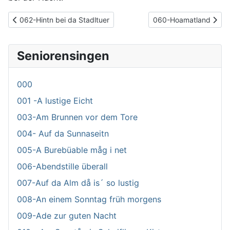
Vorheriger Beitrag: 062-Hintn bei da Stadltuer
Nächster Beitrag: 06
062-Hintn bei da Stadltuer
060-Hoamatland
Seniorensingen
000
001 -A lustige Eicht
003-Am Brunnen vor dem Tore
004- Auf da Sunnaseitn
005-A Burebüable måg i net
006-Abendstille überall
007-Auf da Alm då is´ so lustig
008-An einem Sonntag früh morgens
009-Ade zur guten Nacht