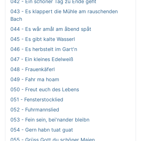
042 - Ein schöner Tag zu Ende geht
043 - Es klappert die Mühle am rauschenden
Bach
044 - Es wår amål am åbend spåt
045 - Es gibt kalte Wasserl
046 - Es herbstelt im Gart'n
047 - Ein kleines Edelweiß
048 - Frauenkäferl
049 - Fahr ma hoam
050 - Freut euch des Lebens
051 - Fensterstocklied
052 - Fuhrmannslied
053 - Fein sein, bei'nander bleibn
054 - Gern habn tuat guat
055 - Grüss Gott du schöner Maien