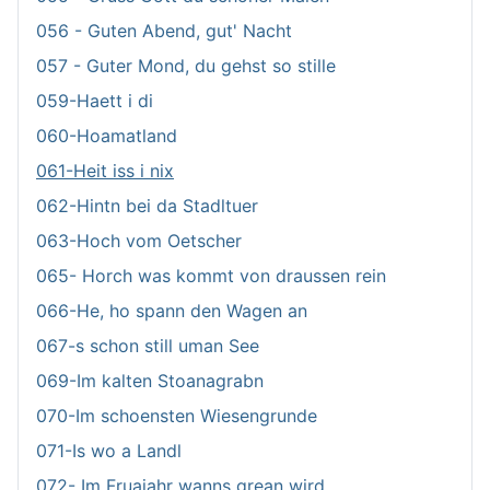
056 - Guten Abend, gut' Nacht
057 - Guter Mond, du gehst so stille
059-Haett i di
060-Hoamatland
061-Heit iss i nix
062-Hintn bei da Stadltuer
063-Hoch vom Oetscher
065- Horch was kommt von draussen rein
066-He, ho spann den Wagen an
067-s schon still uman See
069-Im kalten Stoanagrabn
070-Im schoensten Wiesengrunde
071-Is wo a Landl
072- Im Fruajahr wanns grean wird