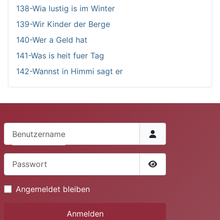
138-Wia lustig is im Winter
139-Wir Kinder der Berge
140-Wer a Geld hat
141-Was is heit fuer Tag
142-Wannst in Himmi sagt er
Benutzername
Passwort
Passwort anzeige
Angemeldet bleiben
Anmelden