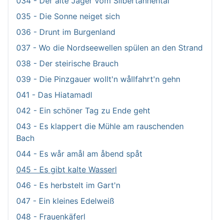
034 - Der alte Jäger vom Silbertannental
035 - Die Sonne neiget sich
036 - Drunt im Burgenland
037 - Wo die Nordseewellen spülen an den Strand
038 - Der steirische Brauch
039 - Die Pinzgauer wollt'n wållfahrt'n gehn
041 - Das Hiatamadl
042 - Ein schöner Tag zu Ende geht
043 - Es klappert die Mühle am rauschenden
Bach
044 - Es wår amål am åbend spåt
045 - Es gibt kalte Wasserl
046 - Es herbstelt im Gart'n
047 - Ein kleines Edelweiß
048 - Frauenkäferl