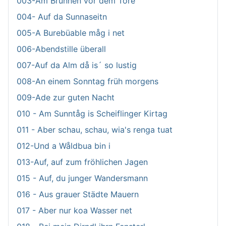
003-Am Brunnen vor dem Tore
004- Auf da Sunnaseitn
005-A Burebüable måg i net
006-Abendstille überall
007-Auf da Alm då is´ so lustig
008-An einem Sonntag früh morgens
009-Ade zur guten Nacht
010 - Am Sunntåg is Scheiflinger Kirtag
011 - Aber schau, schau, wia's renga tuat
012-Und a Wåldbua bin i
013-Auf, auf zum fröhlichen Jagen
015 - Auf, du junger Wandersmann
016 - Aus grauer Städte Mauern
017 - Aber nur koa Wasser net