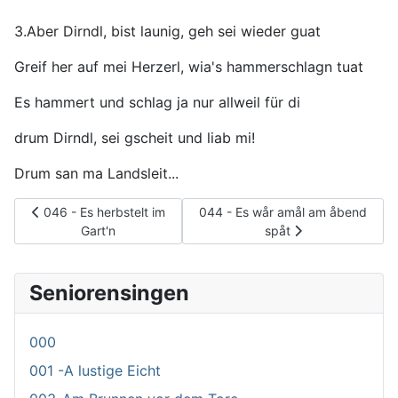
3.Aber Dirndl, bist launig, geh sei wieder guat
Greif her auf mei Herzerl, wia's hammerschlagn tuat
Es hammert und schlag ja nur allweil für di
drum Dirndl, sei gscheit und liab mi!
Drum san ma Landsleit...
Vorheriger Beitrag: 046 - Es herbstelt im Gart'n
Nächster Beitrag: 044 - Es wår a
046 - Es herbstelt im
044 - Es wår amål am åbend
Gart'n
spåt
Seniorensingen
000
001 -A lustige Eicht