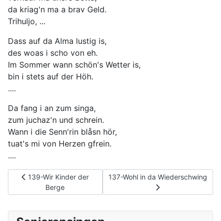
da kriag'n ma a brav Geld.
Trihuljo, ...
Dass auf da Alma lustig is,
des woas i scho von eh.
Im Sommer wann schön's Wetter is,
bin i stets auf der Höh.
....
Da fang i an zum singa,
zum juchaz'n und schrein.
Wann i die Senn'rin blåsn hör,
tuat's mi von Herzen gfrein.
....
Vorheriger Beitrag: 139-Wir Kinder der Berge
Nächster Beitrag: 137-Wohl in da 
139-Wir Kinder der
137-Wohl in da Wiederschwing
Berge