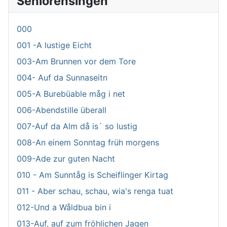
Seniorensingen
000
001 -A lustige Eicht
003-Am Brunnen vor dem Tore
004- Auf da Sunnaseitn
005-A Burebüable måg i net
006-Abendstille überall
007-Auf da Alm då is´ so lustig
008-An einem Sonntag früh morgens
009-Ade zur guten Nacht
010 - Am Sunntåg is Scheiflinger Kirtag
011 - Aber schau, schau, wia's renga tuat
012-Und a Wåldbua bin i
013-Auf, auf zum fröhlichen Jagen