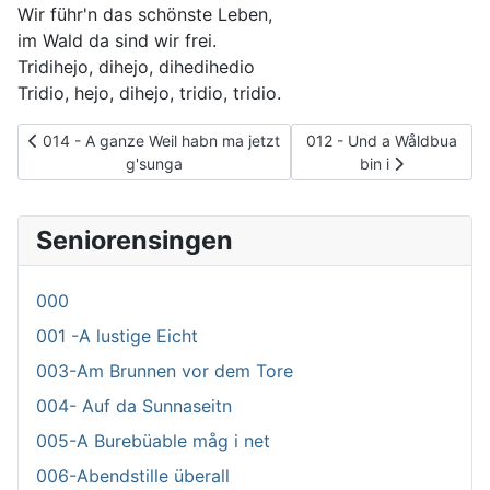
Wir führ'n das schönste Leben,
im Wald da sind wir frei.
Tridihejo, dihejo, dihedihedio
Tridio, hejo, dihejo, tridio, tridio.
Vorheriger Beitrag: 014 - A ganze Weil habn ma jetzt g'sunga
Nächster Beitrag: 012 - U
014 - A ganze Weil habn ma jetzt
012 - Und a Wåldbua
g'sunga
bin i
Seniorensingen
000
001 -A lustige Eicht
003-Am Brunnen vor dem Tore
004- Auf da Sunnaseitn
005-A Burebüable måg i net
006-Abendstille überall