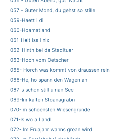
056 - Guten Abend, gut' Nacht
057 - Guter Mond, du gehst so stille
059-Haett i di
060-Hoamatland
061-Heit iss i nix
062-Hintn bei da Stadltuer
063-Hoch vom Oetscher
065- Horch was kommt von draussen rein
066-He, ho spann den Wagen an
067-s schon still uman See
069-Im kalten Stoanagrabn
070-Im schoensten Wiesengrunde
071-Is wo a Landl
072- Im Fruajahr wanns grean wird