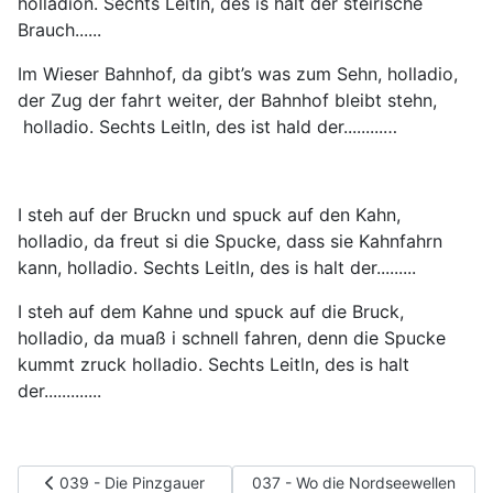
holladion. Sechts Leitln, des is halt der steirische
Brauch......
Im Wieser Bahnhof, da gibt’s was zum Sehn, holladio,
der Zug der fahrt weiter, der Bahnhof bleibt stehn,
holladio. Sechts Leitln, des ist hald der.........…
I steh auf der Bruckn und spuck auf den Kahn,
holladio, da freut si die Spucke, dass sie Kahnfahrn
kann, holladio. Sechts Leitln, des is halt der.........
I steh auf dem Kahne und spuck auf die Bruck,
holladio, da muaß i schnell fahren, denn die Spucke
kummt zruck holladio. Sechts Leitln, des is halt
der.............
Vorheriger Beitrag: 039 - Die Pinzgauer wollt'n wållfahrt'n geh
Nächster Beitrag: 037 - Wo die 
039 - Die Pinzgauer
037 - Wo die Nordseewellen