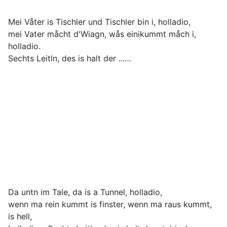
Mei Våter is Tischler und Tischler bin i, holladio,
mei Vater måcht d'Wiagn, wås einikummt måch i,
holladio.
Sechts Leitln, des is halt der ...…
Da untn im Tale, da is a Tunnel, holladio,
wenn ma rein kummt is finster, wenn ma raus kummt,
is hell,