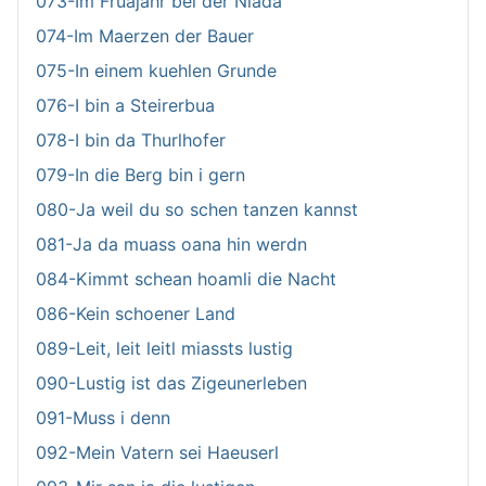
073-Im Fruajahr bei der Niada
074-Im Maerzen der Bauer
075-In einem kuehlen Grunde
076-I bin a Steirerbua
078-I bin da Thurlhofer
079-In die Berg bin i gern
080-Ja weil du so schen tanzen kannst
081-Ja da muass oana hin werdn
084-Kimmt schean hoamli die Nacht
086-Kein schoener Land
089-Leit, leit leitl miassts lustig
090-Lustig ist das Zigeunerleben
091-Muss i denn
092-Mein Vatern sei Haeuserl