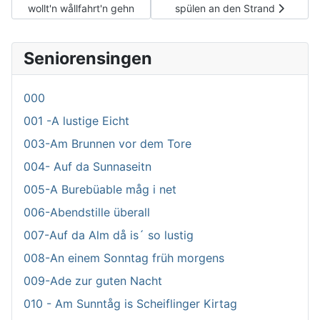
wollt'n wållfahrt'n gehn
spülen an den Strand
Seniorensingen
000
001 -A lustige Eicht
003-Am Brunnen vor dem Tore
004- Auf da Sunnaseitn
005-A Burebüable måg i net
006-Abendstille überall
007-Auf da Alm då is´ so lustig
008-An einem Sonntag früh morgens
009-Ade zur guten Nacht
010 - Am Sunntåg is Scheiflinger Kirtag