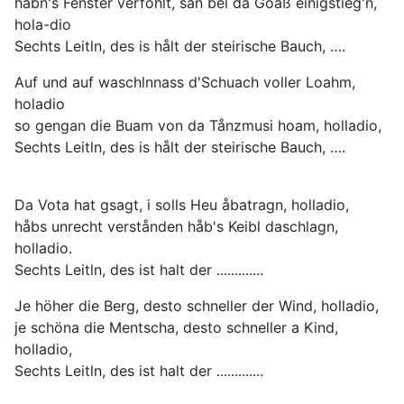
håbn's Fenster verföhlt, san bei da Goaß einigstieg'n,
hola-dio
Sechts Leitln, des is hålt der steirische Bauch, ….
Auf und auf waschlnnass d'Schuach voller Loahm,
holadio
so gengan die Buam von da Tånzmusi hoam, holladio,
Sechts Leitln, des is hålt der steirische Bauch, ….
Da Vota hat gsagt, i solls Heu åbatragn, holladio,
håbs unrecht verstånden håb's Keibl daschlagn,
holladio.
Sechts Leitln, des ist halt der .............
Je höher die Berg, desto schneller der Wind, holladio,
je schöna die Mentscha, desto schneller a Kind,
holladio,
Sechts Leitln, des ist halt der .............