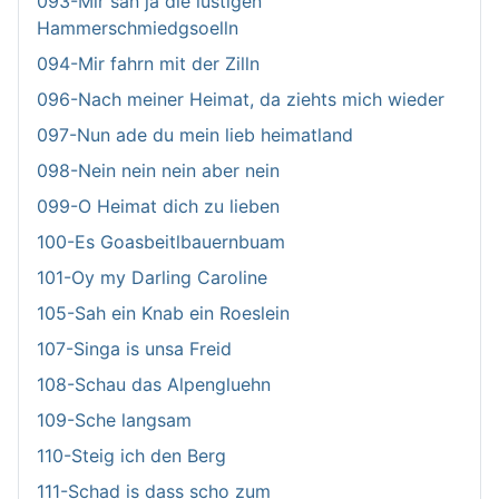
093-Mir san ja die lustigen
Hammerschmiedgsoelln
094-Mir fahrn mit der Zilln
096-Nach meiner Heimat, da ziehts mich wieder
097-Nun ade du mein lieb heimatland
098-Nein nein nein aber nein
099-O Heimat dich zu lieben
100-Es Goasbeitlbauernbuam
101-Oy my Darling Caroline
105-Sah ein Knab ein Roeslein
107-Singa is unsa Freid
108-Schau das Alpengluehn
109-Sche langsam
110-Steig ich den Berg
111-Schad is dass scho zum