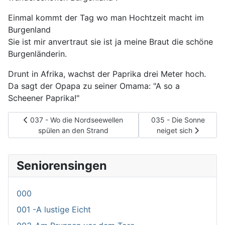
Einmal kommt der Tag wo man Hochtzeit macht im
Burgenland
Sie ist mir anvertraut sie ist ja meine Braut die schöne
Burgenländerin.
Drunt in Afrika, wachst der Paprika drei Meter hoch.
Da sagt der Opapa zu seiner Omama: "A so a
Scheener Paprika!"
Vorheriger Beitrag: 037 - Wo die Nordseewellen spülen an de
Nächster Beitrag: 035 
037 - Wo die Nordseewellen
035 - Die Sonne
spülen an den Strand
neiget sich
Seniorensingen
000
001 -A lustige Eicht