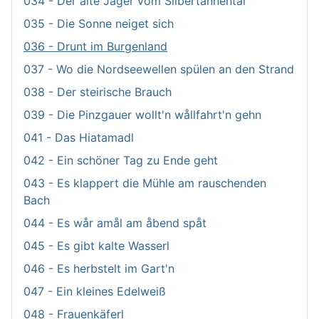
034 - Der alte Jäger vom Silbertannental
035 - Die Sonne neiget sich
036 - Drunt im Burgenland
037 - Wo die Nordseewellen spülen an den Strand
038 - Der steirische Brauch
039 - Die Pinzgauer wollt'n wållfahrt'n gehn
041 - Das Hiatamadl
042 - Ein schöner Tag zu Ende geht
043 - Es klappert die Mühle am rauschenden
Bach
044 - Es wår amål am åbend spåt
045 - Es gibt kalte Wasserl
046 - Es herbstelt im Gart'n
047 - Ein kleines Edelweiß
048 - Frauenkäferl