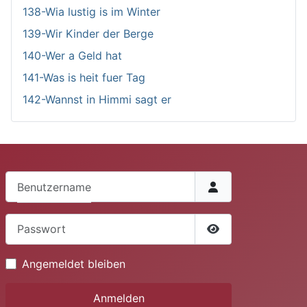
138-Wia lustig is im Winter
139-Wir Kinder der Berge
140-Wer a Geld hat
141-Was is heit fuer Tag
142-Wannst in Himmi sagt er
Benutzername
Passwort
Passwort anzeige
Angemeldet bleiben
Anmelden