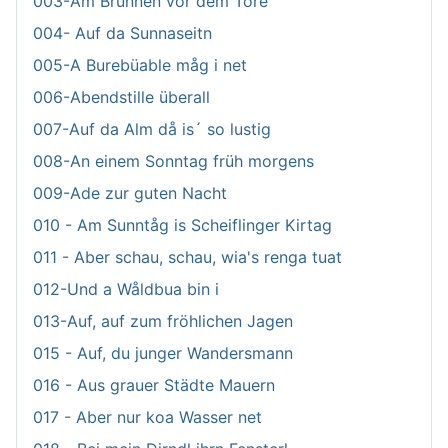
003-Am Brunnen vor dem Tore
004- Auf da Sunnaseitn
005-A Burebüable måg i net
006-Abendstille überall
007-Auf da Alm då is´ so lustig
008-An einem Sonntag früh morgens
009-Ade zur guten Nacht
010 - Am Sunntåg is Scheiflinger Kirtag
011 - Aber schau, schau, wia's renga tuat
012-Und a Wåldbua bin i
013-Auf, auf zum fröhlichen Jagen
015 - Auf, du junger Wandersmann
016 - Aus grauer Städte Mauern
017 - Aber nur koa Wasser net