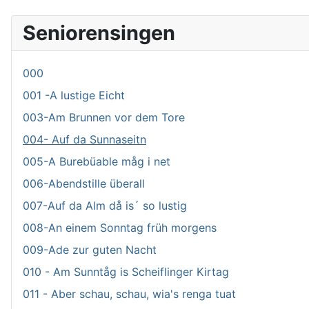
Seniorensingen
000
001 -A lustige Eicht
003-Am Brunnen vor dem Tore
004- Auf da Sunnaseitn
005-A Burebüable måg i net
006-Abendstille überall
007-Auf da Alm då is´ so lustig
008-An einem Sonntag früh morgens
009-Ade zur guten Nacht
010 - Am Sunntåg is Scheiflinger Kirtag
011 - Aber schau, schau, wia's renga tuat