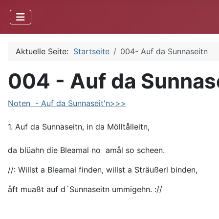
Aktuelle Seite:
Startseite
004- Auf da Sunnaseitn
004 - Auf da Sunnasei
Noten - Auf da Sunnaseit'n>>>
1. Auf da Sunnaseitn, in da Mölltålleitn,
da blüahn die Bleamal no amål so scheen.
//: Willst a Bleamal finden, willst a Sträußerl binden,
åft muaßt auf d´Sunnaseitn ummigehn. ://