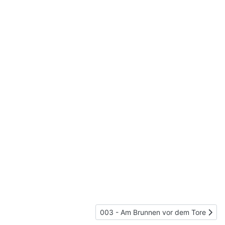
Nächster Beitrag: 003 - Am Brunnen 
003 - Am Brunnen vor dem Tore