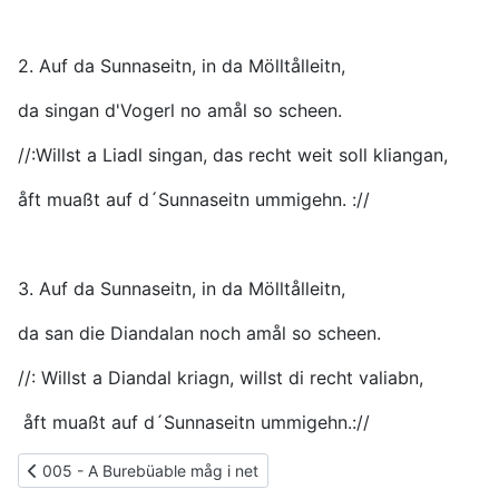
2. Auf da Sunnaseitn, in da Mölltålleitn,
da singan d'Vogerl no amål so scheen.
//:Willst a Liadl singan, das recht weit soll kliangan,
åft muaßt auf d´Sunnaseitn ummigehn. ://
3. Auf da Sunnaseitn, in da Mölltålleitn,
da san die Diandalan noch amål so scheen.
//: Willst a Diandal kriagn, willst di recht valiabn,
åft muaßt auf d´Sunnaseitn ummigehn.://
Vorheriger Beitrag: 005 - A Burebüable måg i net
005 - A Burebüable måg i net