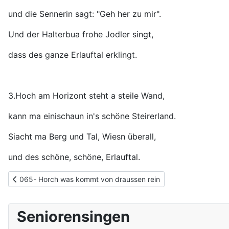
und die Sennerin sagt: "Geh her zu mir".
Und der Halterbua frohe Jodler singt,
dass des ganze Erlauftal erklingt.
3.Hoch am Horizont steht a steile Wand,
kann ma einischaun in's schöne Steirerland.
Siacht ma Berg und Tal, Wiesn überall,
und des schöne, schöne, Erlauftal.
Vorheriger Beitrag: 065- Horch was kommt von draussen rein
065- Horch was kommt von draussen rein
Seniorensingen