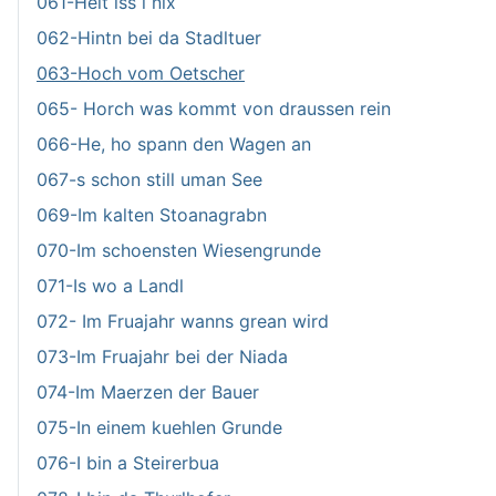
061-Heit iss i nix
062-Hintn bei da Stadltuer
063-Hoch vom Oetscher
065- Horch was kommt von draussen rein
066-He, ho spann den Wagen an
067-s schon still uman See
069-Im kalten Stoanagrabn
070-Im schoensten Wiesengrunde
071-Is wo a Landl
072- Im Fruajahr wanns grean wird
073-Im Fruajahr bei der Niada
074-Im Maerzen der Bauer
075-In einem kuehlen Grunde
076-I bin a Steirerbua