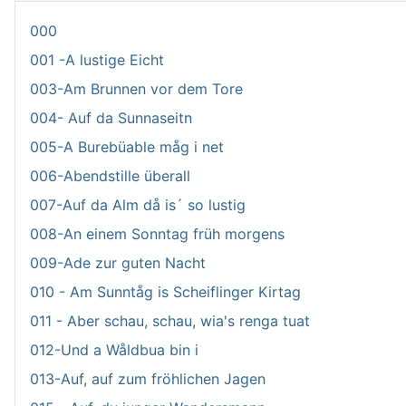
000
001 -A lustige Eicht
003-Am Brunnen vor dem Tore
004- Auf da Sunnaseitn
005-A Burebüable måg i net
006-Abendstille überall
007-Auf da Alm då is´ so lustig
008-An einem Sonntag früh morgens
009-Ade zur guten Nacht
010 - Am Sunntåg is Scheiflinger Kirtag
011 - Aber schau, schau, wia's renga tuat
012-Und a Wåldbua bin i
013-Auf, auf zum fröhlichen Jagen