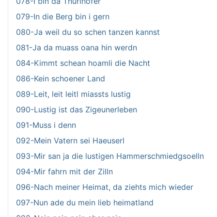
078-I bin da Thurlhofer
079-In die Berg bin i gern
080-Ja weil du so schen tanzen kannst
081-Ja da muass oana hin werdn
084-Kimmt schean hoamli die Nacht
086-Kein schoener Land
089-Leit, leit leitl miassts lustig
090-Lustig ist das Zigeunerleben
091-Muss i denn
092-Mein Vatern sei Haeuserl
093-Mir san ja die lustigen Hammerschmiedgsoelln
094-Mir fahrn mit der Zilln
096-Nach meiner Heimat, da ziehts mich wieder
097-Nun ade du mein lieb heimatland