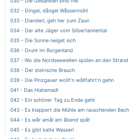
030 - Die Gedanken sind frei
032 - Dingel, dångel Wåssermühl
033 - Dianderl, geh her zum Zaun
034 - Der alte Jäger vom Silbertannental
035 - Die Sonne neiget sich
036 - Drunt im Burgenland
037 - Wo die Nordseewellen spülen an den Strand
038 - Der steirische Brauch
039 - Die Pinzgauer wollt'n wållfahrt'n gehn
041 - Das Hiatamadl
042 - Ein schöner Tag zu Ende geht
043 - Es klappert die Mühle am rauschenden Bach
044 - Es wår amål am åbend spåt
045 - Es gibt kalte Wasserl