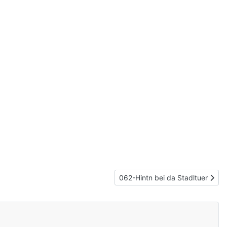
Nächster Beitrag: 062-Hintn bei 
062-Hintn bei da Stadltuer