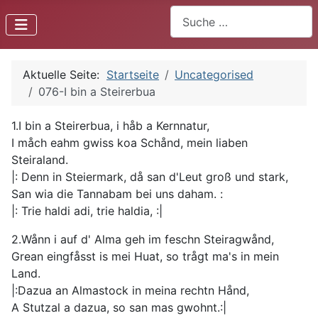
Suchen
Aktuelle Seite:
Startseite
Uncategorised
076-I bin a Steirerbua
1.I bin a Steirerbua, i håb a Kernnatur,
I måch eahm gwiss koa Schånd, mein liaben
Steiraland.
|: Denn in Steiermark, då san d'Leut groß und stark,
San wia die Tannabam bei uns daham. :
|: Trie haldi adi, trie haldia, :|
2.Wånn i auf d' Alma geh im feschn Steiragwånd,
Grean eingfåsst is mei Huat, so trågt ma's in mein
Land.
|:Dazua an Almastock in meina rechtn Hånd,
A Stutzal a dazua, so san mas gwohnt.:|