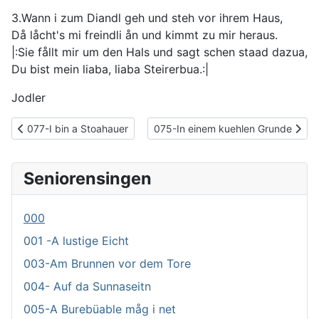
3.Wann i zum Diandl geh und steh vor ihrem Haus,
Då låcht's mi freindli ån und kimmt zu mir heraus.
|:Sie fållt mir um den Hals und sagt schen staad dazua,
Du bist mein liaba, liaba Steirerbua.:|
Jodler
Vorheriger Beitrag: 077-I bin a Stoahauer
Nächster Beitrag: 075-In einem ku
077-I bin a Stoahauer
075-In einem kuehlen Grunde
Seniorensingen
000
001 -A lustige Eicht
003-Am Brunnen vor dem Tore
004- Auf da Sunnaseitn
005-A Burebüable måg i net