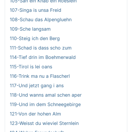
105-Sah ein Knab ein Roeslein
107-Singa is unsa Freid
108-Schau das Alpengluehn
109-Sche langsam
110-Steig ich den Berg
111-Schad is dass scho zum
114-Tief drin im Boehmerwald
115-Tirol is lei oans
116-Trink ma nu a Flascherl
117-Und jetzt gang i ans
118-Und wanns amal schen aper
119-Und im dem Schneegebirge
121-Von der hohen Alm
123-Weisst du wieviel Sternlein