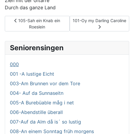
Zieh mit der Gitarre
Durch das ganze Land
Vorheriger Beitrag: 105-Sah ein Knab ein Roeslein
Nächster Beitrag: 101-Oy my Da
105-Sah ein Knab ein
101-Oy my Darling Caroline
Roeslein
Seniorensingen
000
001 -A lustige Eicht
003-Am Brunnen vor dem Tore
004- Auf da Sunnaseitn
005-A Burebüable måg i net
006-Abendstille überall
007-Auf da Alm då is´ so lustig
008-An einem Sonntag früh morgens