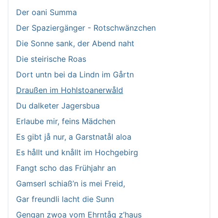
Der oani Summa
Der Spaziergänger - Rotschwänzchen
Die Sonne sank, der Abend naht
Die steirische Roas
Dort untn bei da Lindn im Gårtn
Draußen im Hohlstoanerwåld
Du dalketer Jagersbua
Erlaube mir, feins Mädchen
Es gibt jå nur, a Garstnatål aloa
Es hållt und knållt im Hochgebirg
Fangt scho das Frühjahr an
Gamserl schiaß’n is mei Freid,
Gar freundli lacht die Sunn
Gengan zwoa vom Ehrntåg z’haus