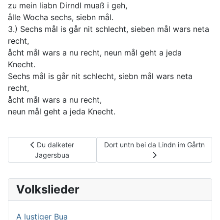
zu mein liabn Dirndl muaß i geh,
ålle Wocha sechs, siebn mål.
3.) Sechs mål is går nit schlecht, sieben mål wars neta
recht,
åcht mål wars a nu recht, neun mål geht a jeda
Knecht.
Sechs mål is går nit schlecht, siebn mål wars neta
recht,
åcht mål wars a nu recht,
neun mål geht a jeda Knecht.
Vorheriger Beitrag: Du dalketer Jagersbua
Nächster Beitrag: Dort untn bei da 
Du dalketer
Dort untn bei da Lindn im Gårtn
Jagersbua
Volkslieder
A lustiger Bua