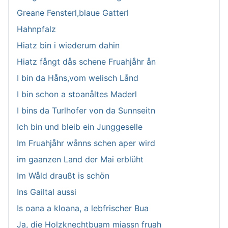
Greane Fensterl,blaue Gatterl
Hahnpfalz
Hiatz bin i wiederum dahin
Hiatz fångt dås schene Fruahjåhr ån
I bin da Håns,vom welisch Lånd
I bin schon a stoanåltes Maderl
I bins da Turlhofer von da Sunnseitn
Ich bin und bleib ein Junggeselle
Im Fruahjåhr wånns schen aper wird
im gaanzen Land der Mai erblüht
Im Wåld draußt is schön
Ins Gailtal aussi
Is oana a kloana, a lebfrischer Bua
Ja, die Holzknechtbuam miassn fruah