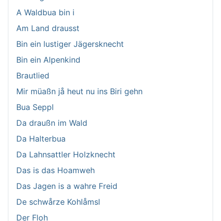
A Waldbua bin i
Am Land drausst
Bin ein lustiger Jägersknecht
Bin ein Alpenkind
Brautlied
Mir müaßn jå heut nu ins Biri gehn
Bua Seppl
Da draußn im Wald
Da Halterbua
Da Lahnsattler Holzknecht
Das is das Hoamweh
Das Jagen is a wahre Freid
De schwårze Kohlåmsl
Der Floh