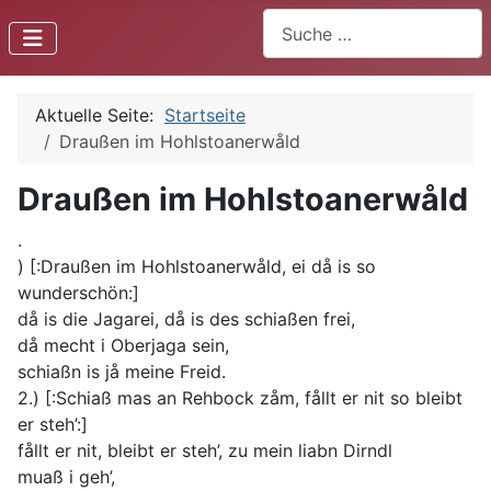
Suchen
Aktuelle Seite:
Startseite
Draußen im Hohlstoanerwåld
Draußen im Hohlstoanerwåld
.
) [:Draußen im Hohlstoanerwåld, ei då is so
wunderschön:]
då is die Jagarei, då is des schiaßen frei,
då mecht i Oberjaga sein,
schiaßn is jå meine Freid.
2.) [:Schiaß mas an Rehbock zåm, fållt er nit so bleibt
er steh’:]
fållt er nit, bleibt er steh’, zu mein liabn Dirndl
muaß i geh’,