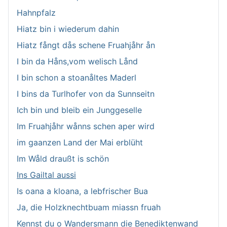
Hahnpfalz
Hiatz bin i wiederum dahin
Hiatz fångt dås schene Fruahjåhr ån
I bin da Håns,vom welisch Lånd
I bin schon a stoanåltes Maderl
I bins da Turlhofer von da Sunnseitn
Ich bin und bleib ein Junggeselle
Im Fruahjåhr wånns schen aper wird
im gaanzen Land der Mai erblüht
Im Wåld draußt is schön
Ins Gailtal aussi
Is oana a kloana, a lebfrischer Bua
Ja, die Holzknechtbuam miassn fruah
Kennst du o Wandersmann die Benediktenwand