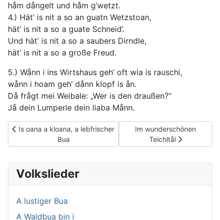
håm dångelt und håm g’wetzt.
4.) Hät’ is nit a so an guatn Wetzstoan,
hät’ is nit a so a guate Schneid’.
Und hät’ is nit a so a saubers Dirndle,
hät’ is nit a so a große Freud.
5.) Wånn i ins Wirtshaus geh’ oft wia is rauschi,
wånn i hoam geh’ dånn klopf is ån.
Då frågt mei Weibale: „Wer is den draußen?“
Jå dein Lumperle dein liaba Månn.
Vorheriger Beitrag: Is oana a kloana, a lebfrischer Bua
Nächster Beitrag: Im wund
Is oana a kloana, a lebfrischer
Im wunderschönen
Bua
Teichltål
Volkslieder
A lustiger Bua
A Waldbua bin i