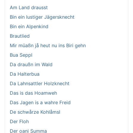
Am Land drausst
Bin ein lustiger Jägersknecht
Bin ein Alpenkind
Brautlied
Mir müaßn jå heut nu ins Biri gehn
Bua Seppl
Da draußn im Wald
Da Halterbua
Da Lahnsattler Holzknecht
Das is das Hoamweh
Das Jagen is a wahre Freid
De schwårze Kohlåmsl
Der Floh
Der oani Summa