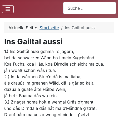
Suchen
Aktuelle Seite:
Startseite
Ins Gailtal aussi
Ins Gailtal aussi
1.) Ins Gailtål außi gehma `s jagern,
bei da schwarzen Wånd ho i mein Kugelstånd.
Koa Fuchs, koa Hås, koa Dirndle schleicht ma zua,
jå i woaß schon wås i tua.
2.) In da wårmen Stub’n då is ma liaba,
åls draußt im greanen Wåld, då is går so kålt,
dazua a guate ålte Hålbe Wein,
jå hetz Buama dås wa fein.
3.) Z’nagst homa hoit a wengal Grås o’gmaht,
und dås Dirndale dås håt ma d’Måhdna g’strat.
Drauf håm ma uns a wengerl nieder g’setzt,