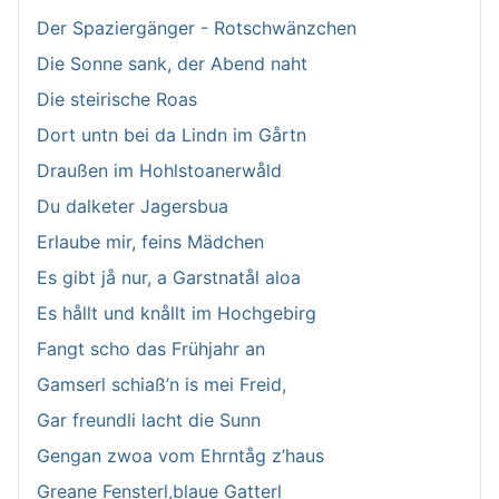
Der Spaziergänger - Rotschwänzchen
Die Sonne sank, der Abend naht
Die steirische Roas
Dort untn bei da Lindn im Gårtn
Draußen im Hohlstoanerwåld
Du dalketer Jagersbua
Erlaube mir, feins Mädchen
Es gibt jå nur, a Garstnatål aloa
Es hållt und knållt im Hochgebirg
Fangt scho das Frühjahr an
Gamserl schiaß’n is mei Freid,
Gar freundli lacht die Sunn
Gengan zwoa vom Ehrntåg z’haus
Greane Fensterl,blaue Gatterl