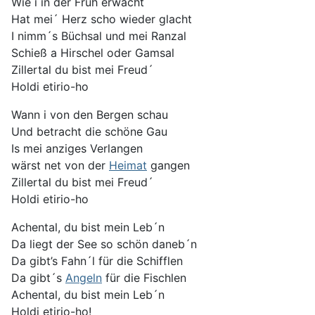
Wie i in der Früh erwacht
Hat mei´ Herz scho wieder glacht
I nimm´s Büchsal und mei Ranzal
Schieß a Hirschel oder Gamsal
Zillertal du bist mei Freud´
Holdi etirio-ho
Wann i von den Bergen schau
Und betracht die schöne Gau
Is mei anziges Verlangen
wärst net von der
Heimat
gangen
Zillertal du bist mei Freud´
Holdi etirio-ho
Achental, du bist mein Leb´n
Da liegt der See so schön daneb´n
Da gibt’s Fahn´l für die Schifflen
Da gibt´s
Angeln
für die Fischlen
Achental, du bist mein Leb´n
Holdi etirio-ho!