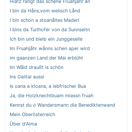
Hiatz fångt dås schene Fruahjåhr ån
I bin da Håns,vom welisch Lånd
I bin schon a stoanåltes Maderl
I bins da Turlhofer von da Sunnseitn
Ich bin und bleib ein Junggeselle
Im Fruahjåhr wånns schen aper wird
im gaanzen Land der Mai erblüht
Im Wåld draußt is schön
Ins Gailtal aussi
Is oana a kloana, a lebfrischer Bua
Ja, die Holzknechtbuam miassn fruah
Kennst du o Wandersmann die Benediktenwand
Mein Oberösterreich
Über d'Alma