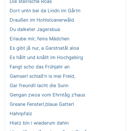
Die steirische Roas
Dort untn bei da Lindn im Gårtn
Draußen im Hohlstoanerwåld
Du dalketer Jagersbua
Erlaube mir, feins Mädchen
Es gibt jå nur, a Garstnatål aloa
Es hållt und knållt im Hochgebirg
Fangt scho das Frühjahr an
Gamserl schiaß’n is mei Freid,
Gar freundli lacht die Sunn
Gengan zwoa vom Ehrntåg z’haus
Greane Fensterl,blaue Gatterl
Hahnpfalz
Hiatz bin i wiederum dahin