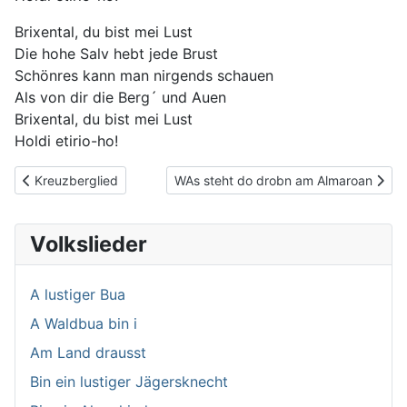
Brixental, du bist mei Lust
Die hohe Salv hebt jede Brust
Schönres kann man nirgends schauen
Als von dir die Berg´ und Auen
Brixental, du bist mei Lust
Holdi etirio-ho!
Vorheriger Beitrag: Kreuzberglied
Nächster Beitrag: WAs steht do drobn
Kreuzberglied
WAs steht do drobn am Almaroan
Volkslieder
A lustiger Bua
A Waldbua bin i
Am Land drausst
Bin ein lustiger Jägersknecht