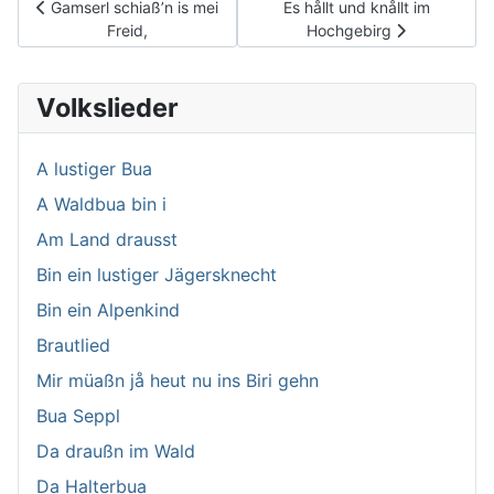
Vorheriger Beitrag: Gamserl schiaß’n is mei Freid,
Nächster Beitrag: Es hållt un
Gamserl schiaß’n is mei
Es hållt und knållt im
Freid,
Hochgebirg
Volkslieder
A lustiger Bua
A Waldbua bin i
Am Land drausst
Bin ein lustiger Jägersknecht
Bin ein Alpenkind
Brautlied
Mir müaßn jå heut nu ins Biri gehn
Bua Seppl
Da draußn im Wald
Da Halterbua