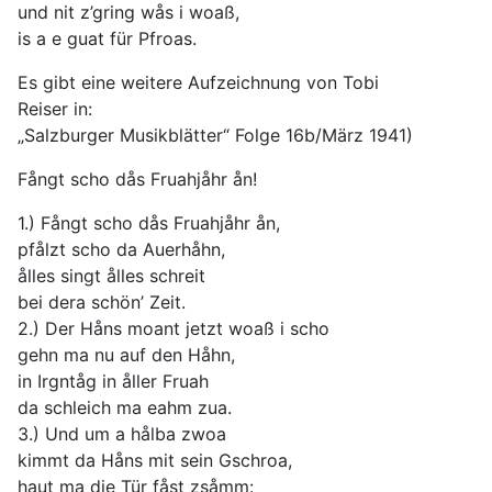
und nit z’gring wås i woaß,
is a e guat für Pfroas.
Es gibt eine weitere Aufzeichnung von Tobi
Reiser in:
„Salzburger Musikblätter“ Folge 16b/März 1941)
Fångt scho dås Fruahjåhr ån!
1.) Fångt scho dås Fruahjåhr ån,
pfålzt scho da Auerhåhn,
ålles singt ålles schreit
bei dera schön’ Zeit.
2.) Der Håns moant jetzt woaß i scho
gehn ma nu auf den Håhn,
in Irgntåg in åller Fruah
da schleich ma eahm zua.
3.) Und um a hålba zwoa
kimmt da Håns mit sein Gschroa,
haut ma die Tür fåst zsåmm: