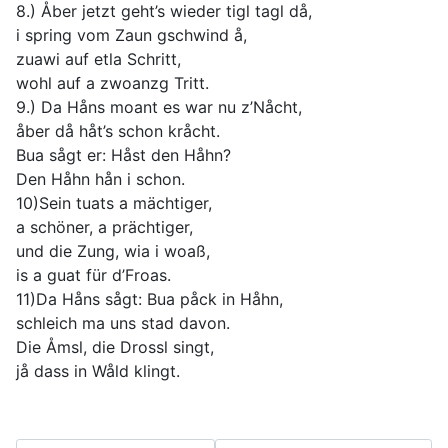
8.) Åber jetzt geht’s wieder tigl tagl då,
i spring vom Zaun gschwind å,
zuawi auf etla Schritt,
wohl auf a zwoanzg Tritt.
9.) Da Håns moant es war nu z’Nåcht,
åber då håt’s schon kråcht.
Bua sågt er: Håst den Håhn?
Den Håhn hån i schon.
10)Sein tuats a mächtiger,
a schöner, a prächtiger,
und die Zung, wia i woaß,
is a guat für d’Froas.
11)Da Håns sågt: Bua påck in Håhn,
schleich ma uns stad davon.
Die Åmsl, die Drossl singt,
jå dass in Wåld klingt.