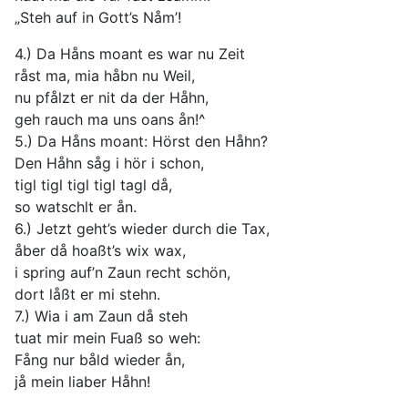
„Steh auf in Gott’s Nåm’!
4.) Da Håns moant es war nu Zeit
råst ma, mia håbn nu Weil,
nu pfålzt er nit da der Håhn,
geh rauch ma uns oans ån!^
5.) Da Håns moant: Hörst den Håhn?
Den Håhn såg i hör i schon,
tigl tigl tigl tigl tagl då,
so watschlt er ån.
6.) Jetzt geht’s wieder durch die Tax,
åber då hoaßt’s wix wax,
i spring auf’n Zaun recht schön,
dort låßt er mi stehn.
7.) Wia i am Zaun då steh
tuat mir mein Fuaß so weh:
Fång nur båld wieder ån,
jå mein liaber Håhn!