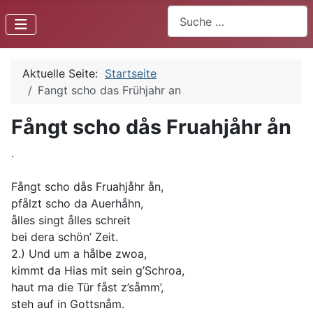
Suchen
Aktuelle Seite:
Startseite
Fangt scho das Frühjahr an
Fångt scho dås Fruahjåhr ån
.
Fångt scho dås Fruahjåhr ån,
pfålzt scho da Auerhåhn,
ålles singt ålles schreit
bei dera schön’ Zeit.
2.) Und um a hålbe zwoa,
kimmt da Hias mit sein g’Schroa,
haut ma die Tür fåst z’såmm’,
steh auf in Gottsnåm.