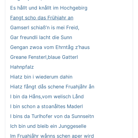
Es hållt und knållt im Hochgebirg
Fangt scho das Frühjahr an
Gamserl schiaß’n is mei Freid,
Gar freundli lacht die Sunn
Gengan zwoa vom Ehrntåg z’haus
Greane Fensterl,blaue Gatterl
Hahnpfalz
Hiatz bin i wiederum dahin
Hiatz fångt dås schene Fruahjåhr ån
I bin da Håns,vom welisch Lånd
I bin schon a stoanåltes Maderl
I bins da Turlhofer von da Sunnseitn
Ich bin und bleib ein Junggeselle
Im Fruahjåhr wånns schen aper wird