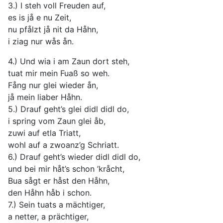
3.) I steh voll Freuden auf,
es is jå e nu Zeit,
nu pfålzt jå nit da Håhn,
i ziag nur wås ån.
4.) Und wia i am Zaun dort steh,
tuat mir mein Fuaß so weh.
Fång nur glei wieder ån,
jå mein liaber Håhn.
5.) Drauf geht’s glei didl didl do,
i spring vom Zaun glei åb,
zuwi auf etla Triatt,
wohl auf a zwoanz’g Schriatt.
6.) Drauf geht’s wieder didl didl do,
und bei mir håt’s schon ’kråcht,
Bua sågt er håst den Håhn,
den Håhn håb i schon.
7.) Sein tuats a mächtiger,
a netter, a prächtiger,