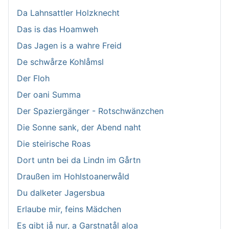
Da Lahnsattler Holzknecht
Das is das Hoamweh
Das Jagen is a wahre Freid
De schwårze Kohlåmsl
Der Floh
Der oani Summa
Der Spaziergänger - Rotschwänzchen
Die Sonne sank, der Abend naht
Die steirische Roas
Dort untn bei da Lindn im Gårtn
Draußen im Hohlstoanerwåld
Du dalketer Jagersbua
Erlaube mir, feins Mädchen
Es gibt jå nur, a Garstnatål aloa