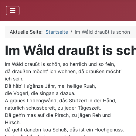
Aktuelle Seite:
Startseite
Im Wåld draußt is schön
Im Wåld draußt is sc
Im Wåld draußt is schön, so herrlich und so fein,
då draußen möcht’ ich wohnen, då draußen möcht’
ich sein.
Då håb’ i s’gånze Jåhr, mei heilige Ruah,
die Vogerl, die singan a dazua.
A graues Lodengwånd, dås Stutzerl in der Hånd,
natürlich schussbereit, zu jeder Tågeszeit.
Då geh’n mas auf die Pirsch, zu jågen Reh und
Hirsch,
då geht danebn koa Schuß, dås ist ein Hochgenuss.