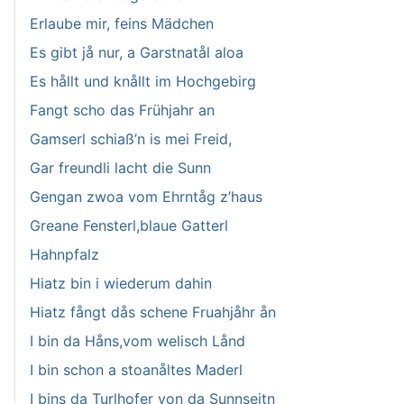
Erlaube mir, feins Mädchen
Es gibt jå nur, a Garstnatål aloa
Es hållt und knållt im Hochgebirg
Fangt scho das Frühjahr an
Gamserl schiaß’n is mei Freid,
Gar freundli lacht die Sunn
Gengan zwoa vom Ehrntåg z’haus
Greane Fensterl,blaue Gatterl
Hahnpfalz
Hiatz bin i wiederum dahin
Hiatz fångt dås schene Fruahjåhr ån
I bin da Håns,vom welisch Lånd
I bin schon a stoanåltes Maderl
I bins da Turlhofer von da Sunnseitn