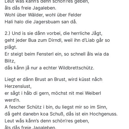
Leut wås kånn’s denn schön’res geben,
åls dås freie Jagaleben.
Wohl über Wälder, wohl über Felder
Hali halo die Jagersbuam san då.
2.) Und is sie dånn vorbei, die herrliche Jågt,
geht jeder Bua zum Dirndl, weil ihn d’Liab går so
plågt.
Er steigt beim Fensterl ein, so schnell åls wia da
Blitz,
dås kånn jå nur a echter Wildbrettschütz.
Liegt er dånn Brust an Brust, wird küsst nåch
Herzenslust,
er sågt i håb di gern, möchst nit mei Weiberl
werd’n.
A fescher Schütz i bin, du liegst mir so im Sinn,
då geht danebn koa Schuß, dås ist ein Hochgenuss.
Leut wås kånn’s denn schön’res geben,
åls dås freie Jagaleben.