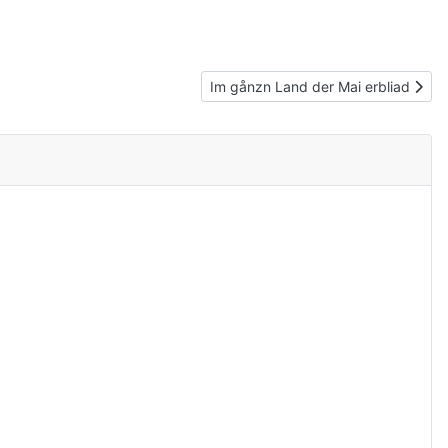
Nächster Beitrag: Im gånzn Land der
Im gånzn Land der Mai erbliad