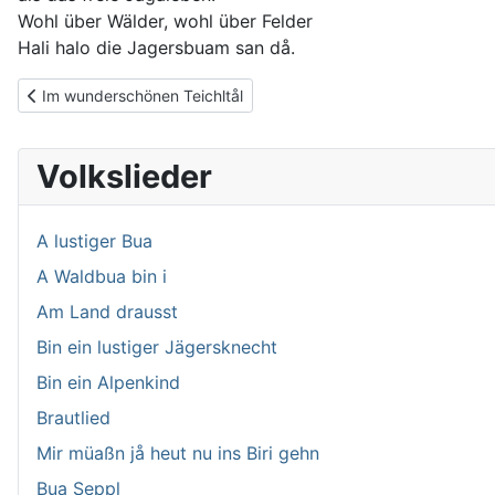
Wohl über Wälder, wohl über Felder
Hali halo die Jagersbuam san då.
Vorheriger Beitrag: Im wunderschönen Teichltål
Im wunderschönen Teichltål
Volkslieder
A lustiger Bua
A Waldbua bin i
Am Land drausst
Bin ein lustiger Jägersknecht
Bin ein Alpenkind
Brautlied
Mir müaßn jå heut nu ins Biri gehn
Bua Seppl