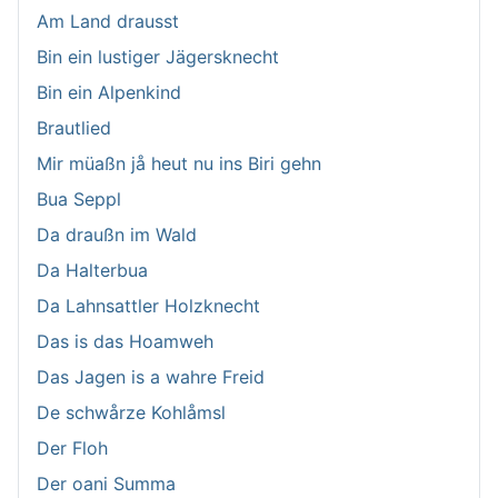
Am Land drausst
Bin ein lustiger Jägersknecht
Bin ein Alpenkind
Brautlied
Mir müaßn jå heut nu ins Biri gehn
Bua Seppl
Da draußn im Wald
Da Halterbua
Da Lahnsattler Holzknecht
Das is das Hoamweh
Das Jagen is a wahre Freid
De schwårze Kohlåmsl
Der Floh
Der oani Summa