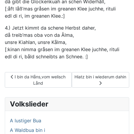
då gibt die Glockenkuah an schen Widerhåll,
[:åft låß’mas gråsen im greanen Klee juchhe, rituli
edl di ri, im greanen Klee.:]
4.) Jetzt kimmt da schene Herbst daher,
då treib’mas oba von da Ålma,
unsre Kiahlan, unsre Kålma,
[:kinan nimma gråsen im greanen Klee juchhe, rituli
edl di ri, båld schneibts an Schnee. :]
Vorheriger Beitrag: I bin da Håns,vom welisch Lånd
Nächster Beitrag: Hiatz bin i 
I bin da Håns,vom welisch
Hiatz bin i wiederum dahin
Lånd
Volkslieder
A lustiger Bua
A Waldbua bin i