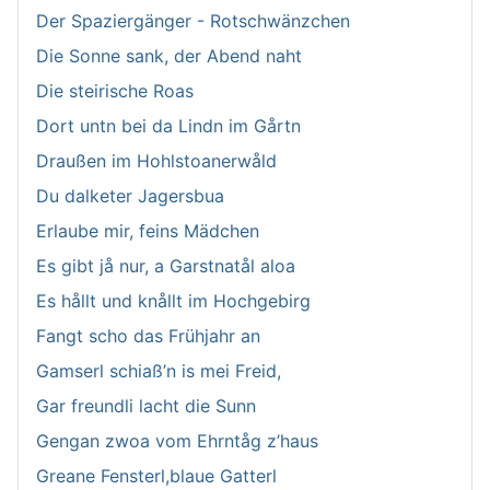
Der Spaziergänger - Rotschwänzchen
Die Sonne sank, der Abend naht
Die steirische Roas
Dort untn bei da Lindn im Gårtn
Draußen im Hohlstoanerwåld
Du dalketer Jagersbua
Erlaube mir, feins Mädchen
Es gibt jå nur, a Garstnatål aloa
Es hållt und knållt im Hochgebirg
Fangt scho das Frühjahr an
Gamserl schiaß’n is mei Freid,
Gar freundli lacht die Sunn
Gengan zwoa vom Ehrntåg z’haus
Greane Fensterl,blaue Gatterl