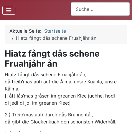
Suchen
Aktuelle Seite:
Startseite
Hiatz fångt dås schene Fruahjåhr ån
Hiatz fångt dås schene
Fruahjåhr ån
Hiatz fångt dås schene Fruahjåhr ån,
då treib’mas aufi auf die Ålma, unsre Kuahla, unsre
Kålma,
[: åft lås’mas gråsen im greanen Klee juchhe, hodl
di jedl di jo, im greanen Klee:]
2.) Treib’mas aufi durch dås Brunnentål,
då gibt die Glockenkuah den schönsten Widerhåll,