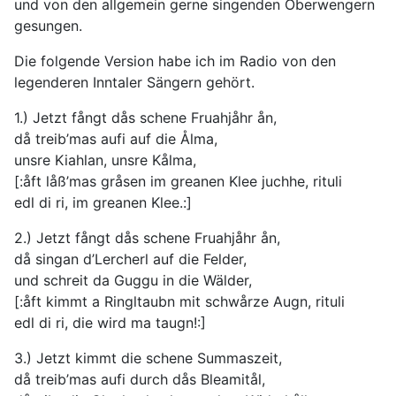
und von den allgemein gerne singenden Oberwengern
gesungen.
Die folgende Version habe ich im Radio von den
legenderen Inntaler Sängern gehört.
1.) Jetzt fångt dås schene Fruahjåhr ån,
då treib’mas aufi auf die Ålma,
unsre Kiahlan, unsre Kålma,
[:åft låß’mas gråsen im greanen Klee juchhe, rituli
edl di ri, im greanen Klee.:]
2.) Jetzt fångt dås schene Fruahjåhr ån,
då singan d’Lercherl auf die Felder,
und schreit da Guggu in die Wälder,
[:åft kimmt a Ringltaubn mit schwårze Augn, rituli
edl di ri, die wird ma taugn!:]
3.) Jetzt kimmt die schene Summaszeit,
då treib’mas aufi durch dås Bleamitål,