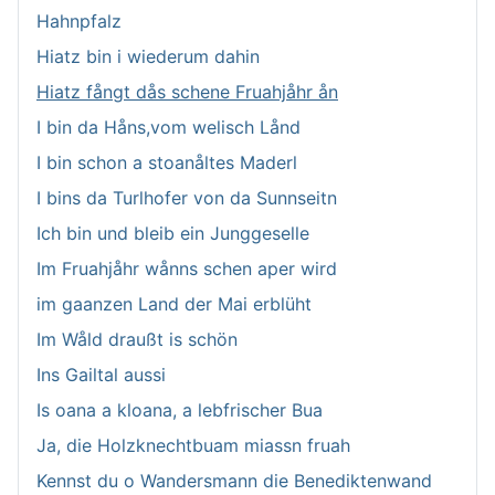
Hahnpfalz
Hiatz bin i wiederum dahin
Hiatz fångt dås schene Fruahjåhr ån
I bin da Håns,vom welisch Lånd
I bin schon a stoanåltes Maderl
I bins da Turlhofer von da Sunnseitn
Ich bin und bleib ein Junggeselle
Im Fruahjåhr wånns schen aper wird
im gaanzen Land der Mai erblüht
Im Wåld draußt is schön
Ins Gailtal aussi
Is oana a kloana, a lebfrischer Bua
Ja, die Holzknechtbuam miassn fruah
Kennst du o Wandersmann die Benediktenwand