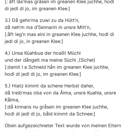
[: åft lås’mas gråsen im greanen Klee juchhe, hodl
di jedl di jo, im greanen Klee:]
3.) Då gehn’ma zuwi zu da Hütt’n,
då neh’m ma d’Sennarin in unsre Mitt’n,
[:åft leg’n mas eini in greanen Klee juchhe, hodl di
jedl di jo, in greanen Klee:]
4.) Unsa Küahbua der hoaßt Müchi
und der dångelt ma meine Süchi ,(Sichel)
[:damit I a Schneid hån im greanen Klee juchhe,
hodl di jedl di jo, im greanen Klee:]
5.) Hiatz kimmt da schene Herbst daher,
då treib’mas oba von da Ålma, unsre Kuahla, unsre
Kålma,
[:då kinnans nu gråsen im greanen Klee juchhe,
hodl di jedl di jo, båld kimmt da Schnee:]
Oben aufgezeichneter Text wurde von meinen Eltern