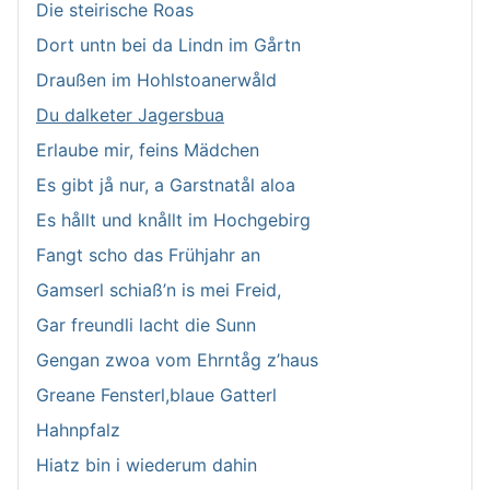
Die steirische Roas
Dort untn bei da Lindn im Gårtn
Draußen im Hohlstoanerwåld
Du dalketer Jagersbua
Erlaube mir, feins Mädchen
Es gibt jå nur, a Garstnatål aloa
Es hållt und knållt im Hochgebirg
Fangt scho das Frühjahr an
Gamserl schiaß’n is mei Freid,
Gar freundli lacht die Sunn
Gengan zwoa vom Ehrntåg z’haus
Greane Fensterl,blaue Gatterl
Hahnpfalz
Hiatz bin i wiederum dahin