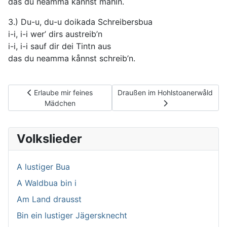
das du neamma kånnst måhln.
3.) Du-u, du-u doikada Schreibersbua
i-i, i-i wer’ dirs austreib’n
i-i, i-i sauf dir dei Tintn aus
das du neamma kånnst schreib’n.
Vorheriger Beitrag: Erlaube mir feines Mädchen
Nächster Beitrag: Draußen im Ho
Erlaube mir feines
Draußen im Hohlstoanerwåld
Mädchen
Volkslieder
A lustiger Bua
A Waldbua bin i
Am Land drausst
Bin ein lustiger Jägersknecht