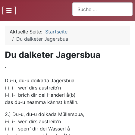
Suchen
Aktuelle Seite:
Startseite
Du dalketer Jagersbua
Du dalketer Jagersbua
.
Du-u, du-u doikada Jagersbua,
i-i, i-i wer’ dirs austreib’n
i-i, i-i brich dir dei Handerl å(b)
das du-u neamma kånnst knålln.
2.) Du-u, du-u doikada Müllersbua,
i-i, i-i wer’ dirs austreib’n
i-i, i-i sperr’ dir dei Wasserl å