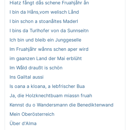
Hiatz fångt dås schene Fruahjåhr ån
I bin da Håns,vom welisch Lånd
I bin schon a stoanåltes Maderl
I bins da Turlhofer von da Sunnseitn
Ich bin und bleib ein Junggeselle
Im Fruahjåhr wånns schen aper wird
im gaanzen Land der Mai erblüht
Im Wåld draußt is schön
Ins Gailtal aussi
Is oana a kloana, a lebfrischer Bua
Ja, die Holzknechtbuam miassn fruah
Kennst du o Wandersmann die Benediktenwand
Mein Oberösterreich
Über d'Alma